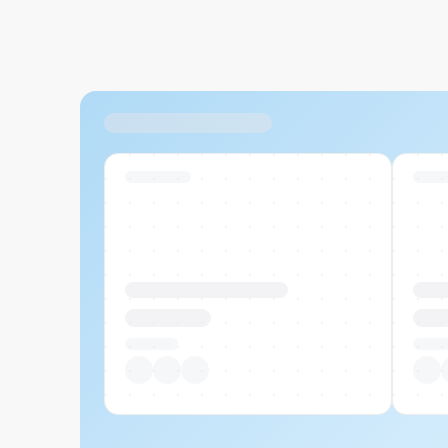
Ähnliche Produkte
Swiss Stock
Swiss
Produktname Beispiel
Prod
CHF 00.00
CHF
Pro Stück
Pro S