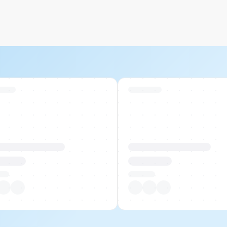
 Stock
Swiss Stock
uktname Beispiel
Produktname Beispiel
 00.00
CHF 00.00
tück
Pro Stück