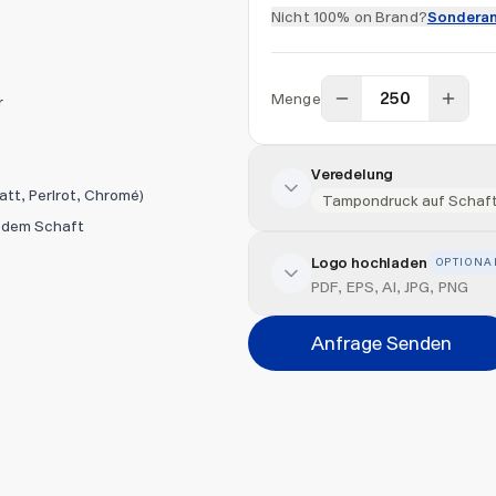
Nicht 100% on Brand?
Sonderan
Menge
r
Veredelung
att, Perlrot, Chromé)
Tampondruck auf Schaft
f dem Schaft
Logo hochladen
OPTIONA
Veredelung hinzufügen
PDF, EPS, AI, JPG, PNG
Veredelungsart
Anfrage Senden
Abbrechen
Datei hi