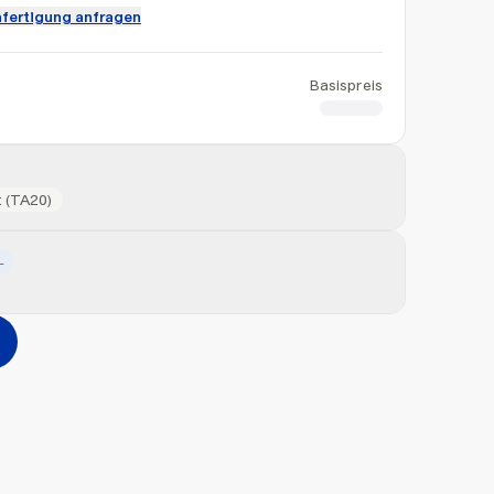
fertigung anfragen
Basispreis
CHF 1.45
 (TA20)
L
Hinzufügen
erher ziehen oder
durchsuchen
Max. 20MB pro Datei