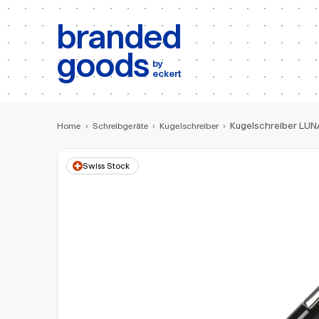
b:
Produktsuche
branded
goods
by
eckert
Kugelschreiber LUN
Home
›
Schreibgeräte
›
Kugelschreiber
›
Swiss Stock