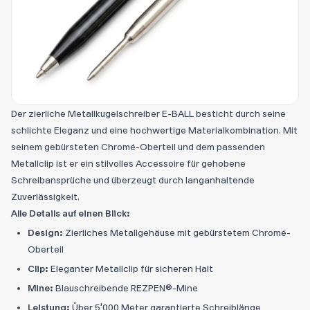
Der zierliche Metallkugelschreiber E-BALL besticht durch seine
schlichte Eleganz und eine hochwertige Materialkombination. Mit
seinem gebürsteten Chromé-Oberteil und dem passenden
Metallclip ist er ein stilvolles Accessoire für gehobene
Schreibansprüche und überzeugt durch langanhaltende
Zuverlässigkeit.
Alle Details auf einen Blick:
Design:
Zierliches Metallgehäuse mit gebürstetem Chromé-
Oberteil
Clip:
Eleganter Metallclip für sicheren Halt
Mine:
Blauschreibende REZPEN®-Mine
Leistung:
Über 5'000 Meter garantierte Schreiblänge