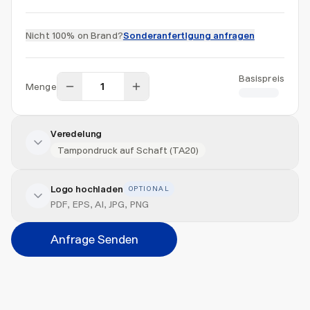
Nicht 100% on Brand?
Sonderanfertigung anfragen
Basispreis
Menge
CHF 0.70
Veredelung
Tampondruck auf Schaft (TA20)
Logo hochladen
OPTIONAL
Veredelung hinzufügen
PDF, EPS, AI, JPG, PNG
Veredelungsart
Anfrage Senden
Abbrechen
Hinzufügen
Datei hierher ziehen oder
durchsuchen