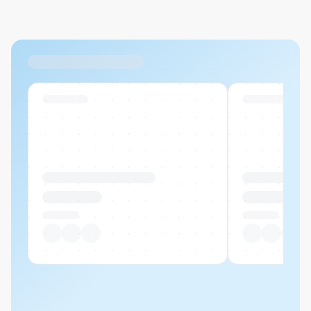
Max. 20MB pro Datei
Ähnliche Produkte
Swiss Stock
Swiss Stock
Produktname Beispiel
Produktname 
CHF 00.00
CHF 00.00
Pro Stück
Pro Stück