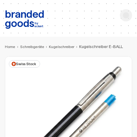
b:
Produktsuche
branded
goods
by
eckert
Kugelschreiber E-BALL
Home
›
Schreibgeräte
›
Kugelschreiber
›
Swiss Stock