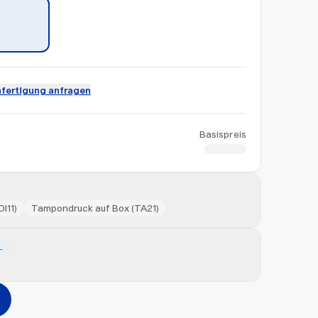
fertigung anfragen
Basispreis
CHF 0.60
I11)
Tampondruck auf Box (TA21)
L