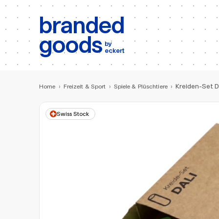
b:
Produktsuche
branded
goods
by
eckert
Kreiden-Set D
Home
›
Freizeit & Sport
›
Spiele & Plüschtiere
›
Swiss Stock