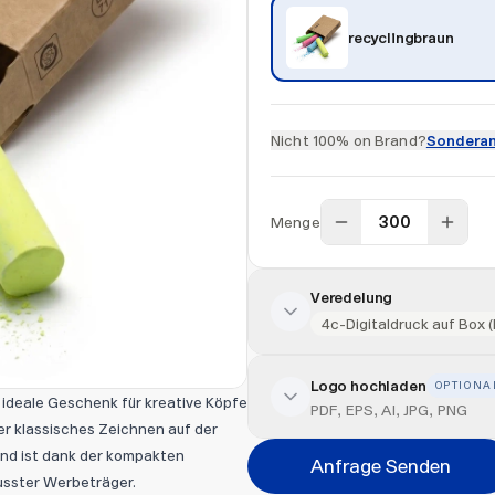
recyclingbraun
Nicht 100% on Brand?
Sonderan
Menge
Veredelung
4c-Digitaldruck auf Box (D
Logo hochladen
OPTIONA
Veredelung hinzufügen
s ideale Geschenk für kreative Köpfe
PDF, EPS, AI, JPG, PNG
er klassisches Zeichnen auf der
Veredelungsart
und ist dank der kompakten
Anfrage Senden
sster Werbeträger.