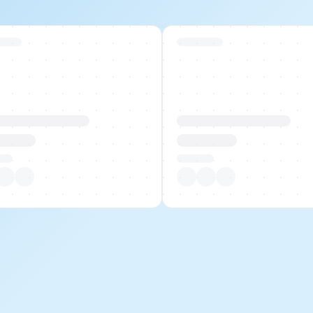
 Stock
Swiss Stock
uktname Beispiel
Produktname Beispiel
 00.00
CHF 00.00
tück
Pro Stück