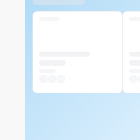
Ähnliche Produkte
Swiss Stock
Swiss
Produktname Beispiel
Prod
CHF 00.00
CHF
Pro Stück
Pro S