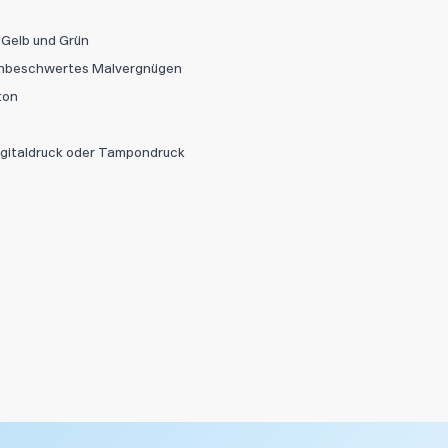
, Gelb und Grün
Abbrechen
Datei hi
n unbeschwertes Malvergnügen
ton
igitaldruck oder Tampondruck