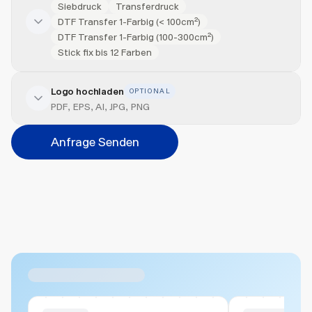
Siebdruck
Transferdruck
DTF Transfer 1-Farbig (< 100cm²)
DTF Transfer 1-Farbig (100-300cm²)
Stick fix bis 12 Farben
Logo hochladen
OPTIONAL
Veredelung hinzufügen
PDF, EPS, AI, JPG, PNG
Position
Anfrage Senden
Bitte wählen...
Abbrechen
Hinzufügen
Datei hierher ziehen oder
durchsuchen
Max. 20MB pro Datei
Ähnliche Produkte