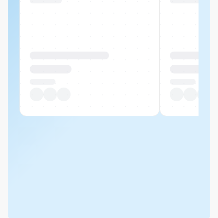
Swiss Stock
Swiss Stock
Produktname Beispiel
Produktname 
CHF 00.00
CHF 00.00
Pro Stück
Pro Stück