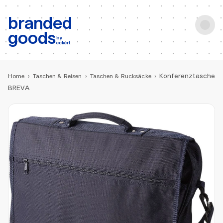
b:
Produktsuche
branded
goods
by
eckert
Konferenztasche
Home
›
Taschen & Reisen
›
Taschen & Rucksäcke
›
BREVA