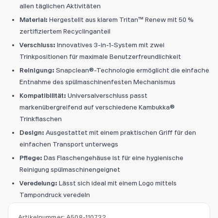
allen täglichen Aktivitäten
Material:
Hergestellt aus klarem Tritan™ Renew mit 50 %
zertifiziertem Recyclinganteil
Verschluss:
Innovatives 3-in-1-System mit zwei
Trinkpositionen für maximale Benutzerfreundlichkeit
Reinigung:
Snapclean®-Technologie ermöglicht die einfache
Entnahme des spülmaschinenfesten Mechanismus
Kompatibilität:
Universalverschluss passt
markenübergreifend auf verschiedene Kambukka®
Trinkflaschen
Design:
Ausgestattet mit einem praktischen Griff für den
einfachen Transport unterwegs
Pflege:
Das Flaschengehäuse ist für eine hygienische
Reinigung spülmaschinengeignet
Veredelung:
Lässt sich ideal mit einem Logo mittels
Tampondruck veredeln
Artikelnummer:
A508-110732