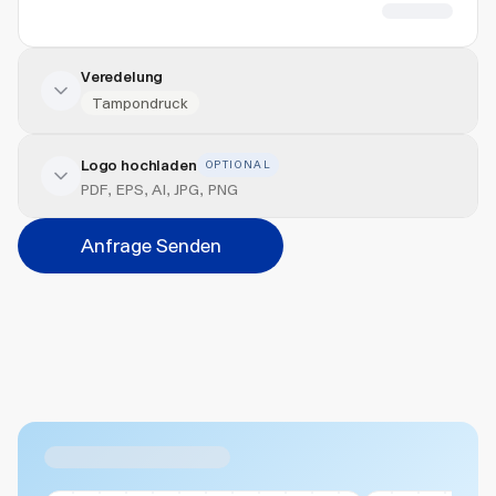
CHF 18.82
Veredelung
Tampondruck
Logo hochladen
OPTIONAL
Veredelung hinzufügen
PDF, EPS, AI, JPG, PNG
Position
Anfrage Senden
Bitte wählen...
Abbrechen
Hinzufügen
Datei hierher ziehen oder
durchsuchen
Max. 20MB pro Datei
Ähnliche Produkte