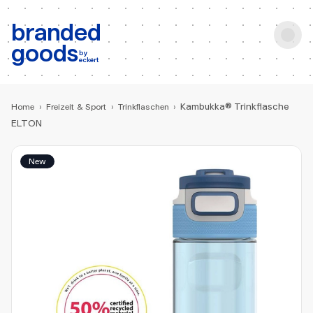
b:
Produktsuche
branded
goods
by
eckert
Kambukka® Trinkflasche
Home
›
Freizeit & Sport
›
Trinkflaschen
›
ELTON
New