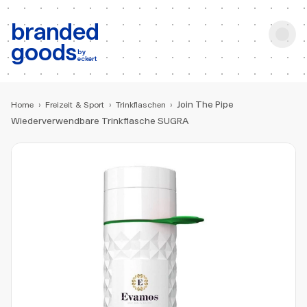
b:
Produktsuche
branded
goods
by
eckert
Join The Pipe
Home
›
Freizeit & Sport
›
Trinkflaschen
›
Wiederverwendbare Trinkflasche SUGRA