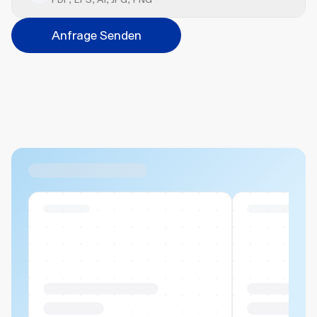
Position
Anfrage Senden
Bitte wählen...
Abbrechen
Hinzufügen
Datei hierher ziehen oder
durchsuchen
Max. 20MB pro Datei
Ähnliche Produkte
Swiss Stock
Swiss Stock
Produktname Beispiel
Produktname 
CHF 00.00
CHF 00.00