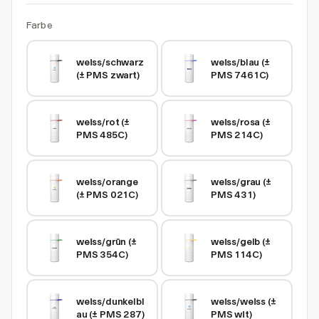
Farbe
weiss/schwarz 
weiss/blau (± 
(± PMS zwart)
PMS 7461C)
weiss/rot (± 
weiss/rosa (± 
PMS 485C)
PMS 214C)
weiss/orange 
weiss/grau (± 
(± PMS 021C)
PMS 431)
weiss/grün (± 
weiss/gelb (± 
PMS 354C)
PMS 114C)
weiss/dunkelbl
weiss/weiss (± 
au (± PMS 287)
PMS wit)