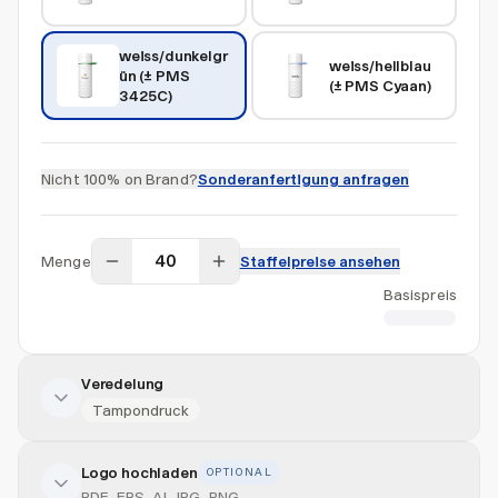
weiss/dunkelgr
weiss/hellblau 
ün (± PMS 
(± PMS Cyaan)
3425C)
Nicht 100% on Brand?
Sonderanfertigung anfragen
Menge
Staffelpreise ansehen
Basispreis
CHF 11.36
Veredelung
Tampondruck
Logo hochladen
OPTIONAL
Veredelung hinzufügen
PDF, EPS, AI, JPG, PNG