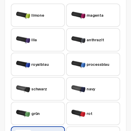
limone
magenta
lila
anthrazit
royalblau
processblau
schwarz
navy
grün
rot