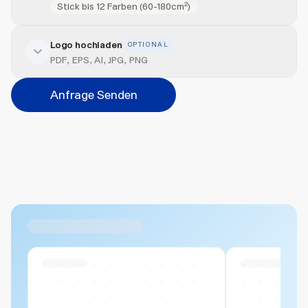
Stick bis 12 Farben (60-180cm²)
Logo hochladen
OPTIONAL
Veredelung hinzufügen
PDF, EPS, AI, JPG, PNG
Position
Anfrage Senden
Bitte wählen...
Abbrechen
Hinzufügen
Datei hierher ziehen oder
durchsuchen
Max. 20MB pro Datei
Ähnliche Produkte
Swiss Stock
Swiss Stock