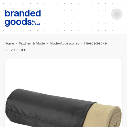
b:
Produktsuche
branded
goods
by
eckert
Fleecedecke
Home
›
Textilien & Mode
›
Mode-Accessoires
›
COZYFLUFF