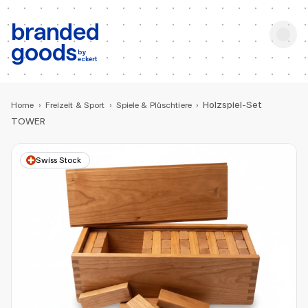
b:
Produktsuche
branded
goods
by
eckert
Holzspiel-Set
Home
›
Freizeit & Sport
›
Spiele & Plüschtiere
›
TOWER
Swiss Stock