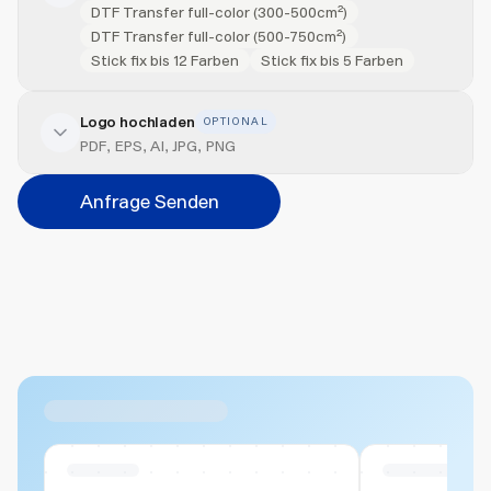
DTF Transfer full-color (300-500cm²)
DTF Transfer full-color (500-750cm²)
Stick fix bis 12 Farben
Stick fix bis 5 Farben
Logo hochladen
OPTIONAL
Veredelung hinzufügen
PDF, EPS, AI, JPG, PNG
Position
Anfrage Senden
Bitte wählen...
Abbrechen
Hinzufügen
Datei hierher ziehen oder
durchsuchen
Max. 20MB pro Datei
Ähnliche Produkte
Swiss Stock
Swiss Stock