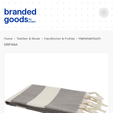
b:
Produktsuche
branded
goods
by
eckert
Hammamtuch
Home
›
Textilien & Mode
›
Handtücher & Frottee
›
DRIFANA