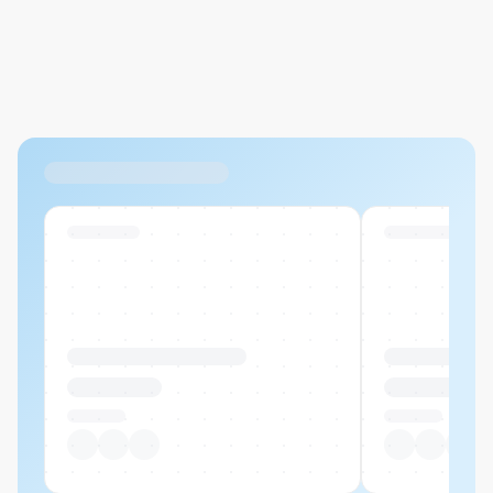
Abbrechen
Hinzufügen
Datei hierher ziehen oder
durchsuchen
Max. 20MB pro Datei
Ähnliche Produkte
Swiss Stock
Swiss Stock
Produktname Beispiel
Produktname 
CHF 00.00
CHF 00.00
Pro Stück
Pro Stück