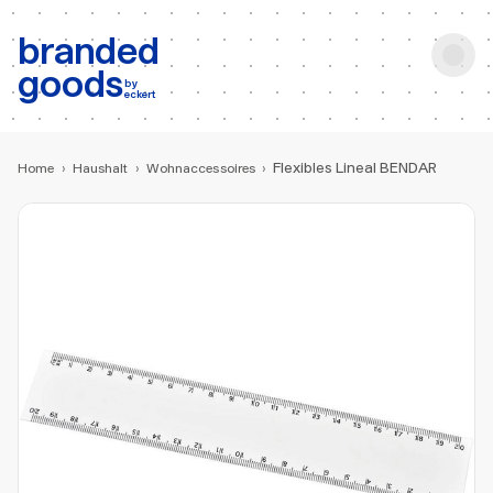
b:
Produktsuche
branded
goods
by
eckert
Flexibles Lineal BENDAR
Home
›
Haushalt
›
Wohnaccessoires
›