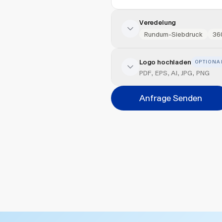
Veredelung
Rundum-Siebdruck
36
Logo hochladen
OPTIONA
Veredelung hinzufügen
PDF, EPS, AI, JPG, PNG
Position
Anfrage Senden
Bitte wählen...
Abbrechen
Datei hi