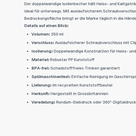
Der doppelwandige Isolierbecher hält Heiss- und Kaltgetr
ideal für unterwegs. Mit auslaufsicherem Schraubverschlu
Bedruckungsfläche bringt er die Marke täglich in die Händ
Details auf einen Blick:
Volumen:
350 ml
Verschluss:
Auslaufsicherer Schraubverschluss mit Cli
Isolierung:
Doppelwandige Konstruktion für Heiss- un
Material:
Robuster PP Kunststoff
BPA-frei:
Schadstofffreies Trinken garantiert
Spülmaschinenfest:
Einfache Reinigung im Geschirrsp
Lieferung:
Im recycelten Kunststoffbeutel
Herkunft:
Hergestellt in Grossbritannien
Veredelung:
Rundum-Siebdruck oder 360°-Digitaldruc