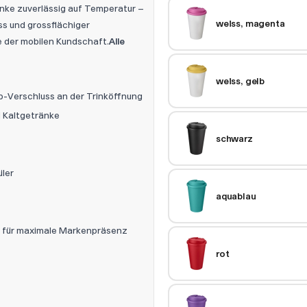
änke zuverlässig auf Temperatur –
weiss, magenta
ss und grossflächiger
e der mobilen Kundschaft.
Alle
weiss, gelb
p-Verschluss an der Trinköffnung
d Kaltgetränke
schwarz
üler
aquablau
k für maximale Markenpräsenz
rot