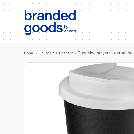
b:
Produktsuche
branded
goods
by
eckert
Doppelwandiger Isolierbeche
Home
›
Haushalt
›
Geschirr
›