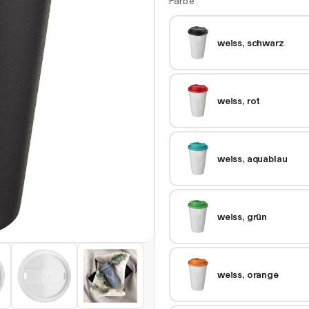
Farbe
weiss, schwarz
weiss, rot
weiss, aquablau
weiss, grün
weiss, orange