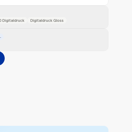
0 Digitaldruck
Digitaldruck Gloss
L
Hinzufügen
erher ziehen oder
durchsuchen
Max. 20MB pro Datei