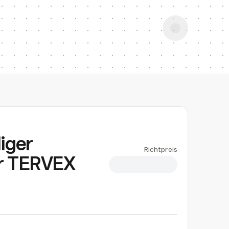
iger
Richtpreis
er TERVEX
CHF 6.32