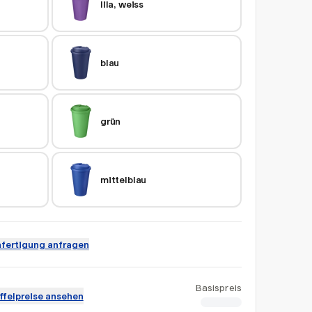
lila, weiss
blau
grün
mittelblau
fertigung anfragen
Basispreis
ffelpreise ansehen
CHF 6.32