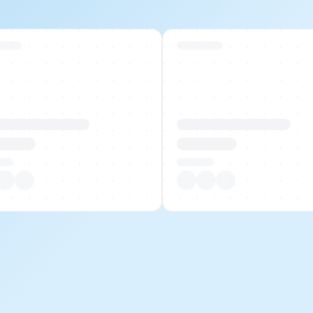
 Stock
Swiss Stock
uktname Beispiel
Produktname Beispiel
 00.00
CHF 00.00
tück
Pro Stück