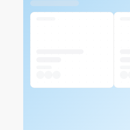
Ähnliche Produkte
Swiss Stock
Swiss
Produktname Beispiel
Prod
CHF 00.00
CHF
Pro Stück
Pro S