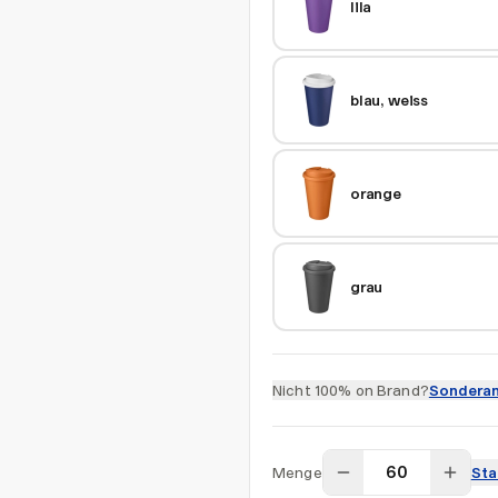
lila
blau, weiss
orange
grau
Nicht 100% on Brand?
Sonderan
Menge
Sta