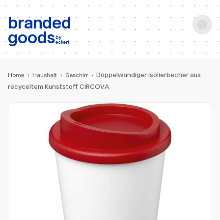
b:
Produktsuche
branded
goods
by
eckert
Doppelwandiger Isolierbecher aus
Home
›
Haushalt
›
Geschirr
›
recyceltem Kunststoff CIRCOVA