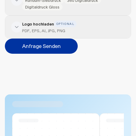
Rundum-Siebdruck
360 Digitaldruck
Digitaldruck Gloss
Logo hochladen
OPTIONAL
Veredelung hinzufügen
PDF, EPS, AI, JPG, PNG
Position
Anfrage Senden
Bitte wählen...
Abbrechen
Hinzufügen
Datei hierher ziehen oder
durchsuchen
Max. 20MB pro Datei
Ähnliche Produkte
Swiss Stock
Swiss Stock