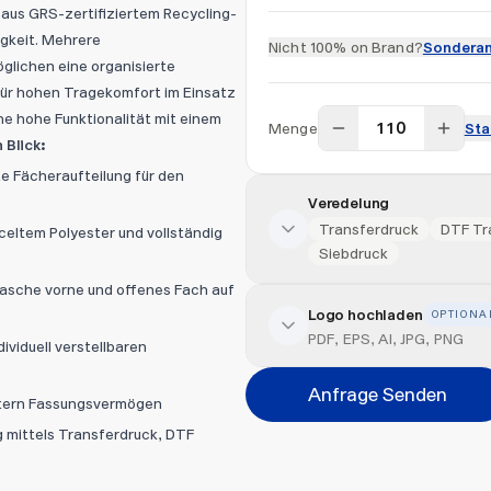
us GRS-zertifiziertem Recycling-
igkeit. Mehrere
Nicht 100% on Brand?
Sonderan
glichen eine organisierte
für hohen Tragekomfort im Einsatz
he hohe Funktionalität mit einem
Menge
Sta
n Blick:
 Fächeraufteilung für den
Veredelung
Transferdruck
DTF Tra
celtem Polyester und vollständig
Siebdruck
asche vorne und offenes Fach auf
Logo hochladen
OPTIONA
Veredelung hinzufügen
PDF, EPS, AI, JPG, PNG
viduell verstellbaren
Position
Anfrage Senden
Litern Fassungsvermögen
Bitte wählen...
g mittels Transferdruck, DTF
Abbrechen
Datei hi