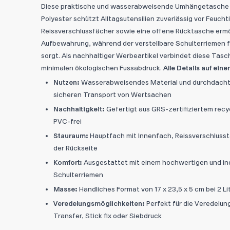
Diese praktische und wasserabweisende Umhängetasche a
Polyester schützt Alltagsutensilien zuverlässig vor Feucht
Reissverschlussfächer sowie eine offene Rücktasche ermö
Aufbewahrung, während der verstellbare Schulterriemen 
sorgt. Als nachhaltiger Werbeartikel verbindet diese Tasc
minimalen ökologischen Fussabdruck.
Alle Details auf eine
Nutzen:
Wasserabweisendes Material und durchdachte
sicheren Transport von Wertsachen
Nachhaltigkeit:
Gefertigt aus GRS-zertifiziertem recy
PVC-frei
Stauraum:
Hauptfach mit Innenfach, Reissverschlusst
der Rückseite
Komfort:
Ausgestattet mit einem hochwertigen und indi
Schulterriemen
Masse:
Handliches Format von 17 x 23,5 x 5 cm bei 2 
Veredelungsmöglichkeiten:
Perfekt für die Veredelun
Transfer, Stick fix oder Siebdruck