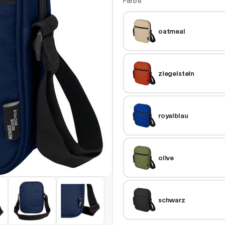
Farbe
oatmeal
ziegelstein
royalblau
olive
schwarz