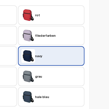
rot
fliederfarben
navy
grau
hale blau