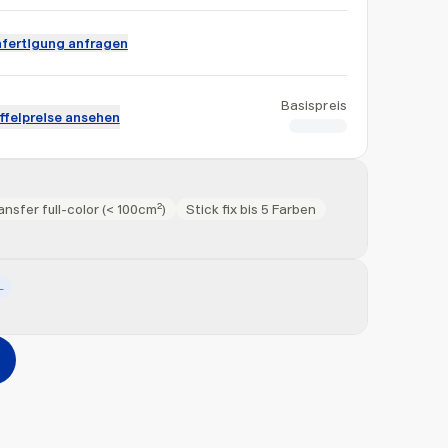
fertigung anfragen
Basispreis
ffelpreise ansehen
CHF 3.35
nsfer full-color (< 100cm²)
Stick fix bis 5 Farben
L
Hinzufügen
erher ziehen oder
durchsuchen