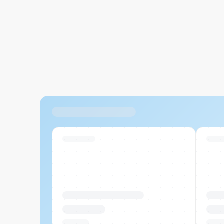
Ähnliche Produkte
Swiss Stock
Swiss
Produktname Beispiel
Prod
CHF 00.00
CHF
Pro Stück
Pro S