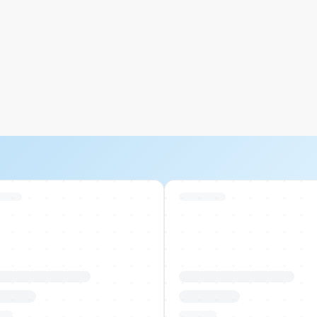
 Stock
Swiss Stock
uktname Beispiel
Produktname Beispiel
 00.00
CHF 00.00
tück
Pro Stück