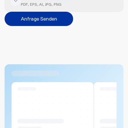
Veredelung hinzufügen
PDF, EPS, AI, JPG, PNG
Position
Anfrage Senden
Bitte wählen...
Abbrechen
Hinzufügen
Datei hierher ziehen oder
durchsuchen
Max. 20MB pro Datei
Ähnliche Produkte
Swiss Stock
Swiss Stock
Produktname Beispiel
Produktname 