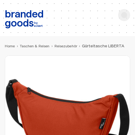
b:
Produktsuche
branded
goods
by
eckert
Gürteltasche LIBERTA
Home
›
Taschen & Reisen
›
Reisezubehör
›