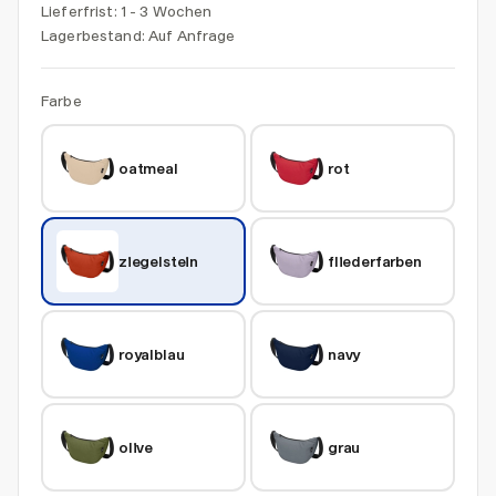
Lieferfrist: 1 - 3 Wochen
Lagerbestand:
Auf Anfrage
Farbe
oatmeal
rot
ziegelstein
fliederfarben
royalblau
navy
olive
grau