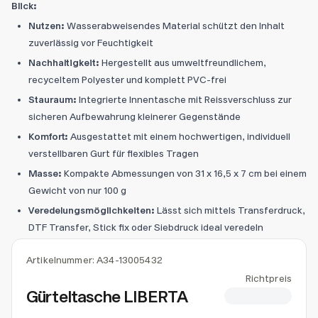
Blick:
Nutzen:
Wasserabweisendes Material schützt den Inhalt
zuverlässig vor Feuchtigkeit
Nachhaltigkeit:
Hergestellt aus umweltfreundlichem,
recyceltem Polyester und komplett PVC-frei
Stauraum:
Integrierte Innentasche mit Reissverschluss zur
sicheren Aufbewahrung kleinerer Gegenstände
Komfort:
Ausgestattet mit einem hochwertigen, individuell
verstellbaren Gurt für flexibles Tragen
Masse:
Kompakte Abmessungen von 31 x 16,5 x 7 cm bei einem
Gewicht von nur 100 g
Veredelungsmöglichkeiten:
Lässt sich mittels Transferdruck,
DTF Transfer, Stick fix oder Siebdruck ideal veredeln
Artikelnummer:
A34-13005432
Richtpreis
Gürteltasche LIBERTA
CHF 6.43