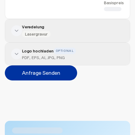
Basispreis
CHF 4.02
Veredelung
Lasergravur
Logo hochladen
OPTIONAL
Veredelung hinzufügen
PDF, EPS, AI, JPG, PNG
Position
Anfrage Senden
Bitte wählen...
Abbrechen
Hinzufügen
Datei hierher ziehen oder
durchsuchen
Max. 20MB pro Datei
Ähnliche Produkte