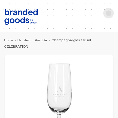
b:
Produktsuche
branded
goods
by
eckert
Champagnerglas 170 ml
Home
›
Haushalt
›
Geschirr
›
CELEBRATION