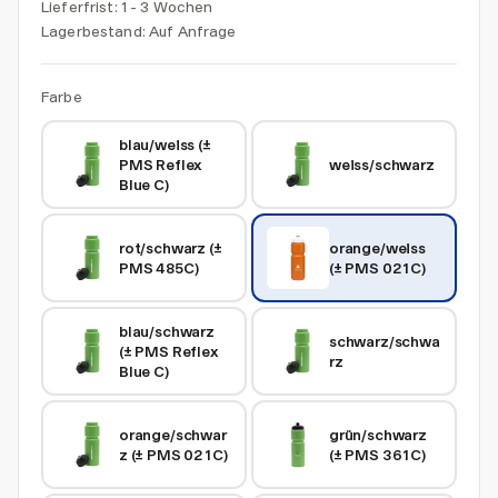
Lieferfrist: 1 - 3 Wochen
Lagerbestand:
Auf Anfrage
Farbe
blau/weiss (± 
PMS Reflex 
weiss/schwarz
Blue C)
rot/schwarz (± 
orange/weiss 
PMS 485C)
(± PMS 021C)
blau/schwarz 
schwarz/schwa
(± PMS Reflex 
rz
Blue C)
orange/schwar
grün/schwarz 
z (± PMS 021C)
(± PMS 361C)