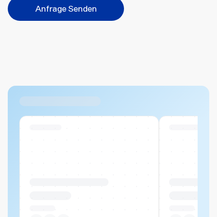
Anfrage Senden
Bitte wählen...
Abbrechen
Hinzufügen
Datei hierher ziehen oder
durchsuchen
Max. 20MB pro Datei
Ähnliche Produkte
Swiss Stock
Swiss Stock
Produktname Beispiel
Produktname 
CHF 00.00
CHF 00.00
Pro Stück
Pro Stück