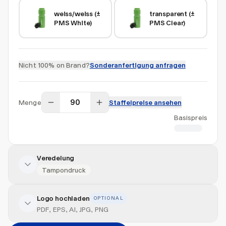
weiss/weiss (± 
transparent (± 
PMS White)
PMS Clear)
Nicht 100% on Brand?
Sonderanfertigung anfragen
Menge
Staffelpreise ansehen
Basispreis
CHF 4.11
Veredelung
Tampondruck
Logo hochladen
OPTIONAL
Veredelung hinzufügen
PDF, EPS, AI, JPG, PNG
Position