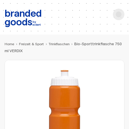
b:
Produktsuche
branded
goods
by
eckert
Bio-Sporttrinkflasche 750
Home
›
Freizeit & Sport
›
Trinkflaschen
›
ml VERDIX