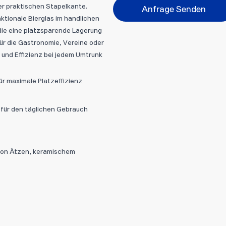
er praktischen Stapelkante.
Anfrage Senden
Bitte wählen...
ktionale Bierglas im handlichen
die eine platzsparende Lagerung
 für die Gastronomie, Vereine oder
Abbrechen
Datei hi
und Effizienz bei jedem Umtrunk
ür maximale Platzeffizienz
 für den täglichen Gebrauch
ation Ätzen, keramischem