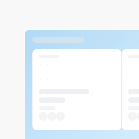
Ähnliche Produkte
Swiss Stock
Swiss
Produktname Beispiel
Prod
CHF 00.00
CHF
Pro Stück
Pro S