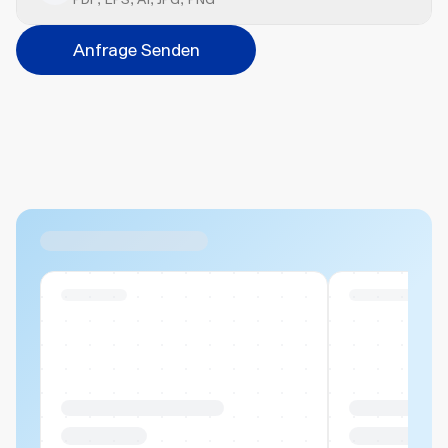
Position
Anfrage Senden
Bitte wählen...
Abbrechen
Hinzufügen
Datei hierher ziehen oder
durchsuchen
Max. 20MB pro Datei
Ähnliche Produkte
Swiss Stock
Swiss Stock
Produktname Beispiel
Produktname 
CHF 00.00
CHF 00.00