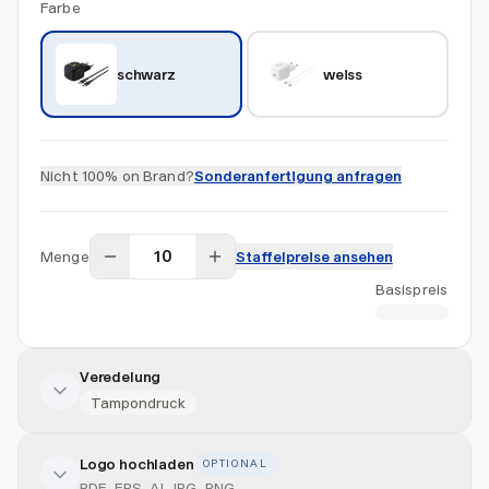
Farbe
schwarz
weiss
Nicht 100% on Brand?
Sonderanfertigung anfragen
Menge
Staffelpreise ansehen
Basispreis
CHF 37.66
Veredelung
Tampondruck
Logo hochladen
OPTIONAL
Veredelung hinzufügen
PDF, EPS, AI, JPG, PNG