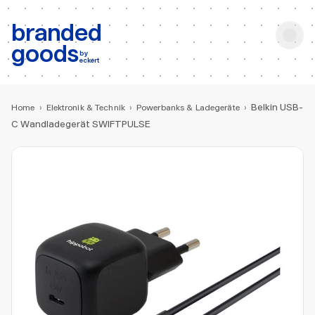
b:
Produktsuche
branded
goods
by
eckert
Belkin USB-
Home
›
Elektronik & Technik
›
Powerbanks & Ladegeräte
›
C Wandladegerät SWIFTPULSE