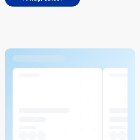
Bitte wählen...
Abbrechen
Hinzufügen
Datei hierher ziehen oder
durchsuchen
Max. 20MB pro Datei
Ähnliche Produkte
Swiss Stock
Swiss Stock
Produktname Beispiel
Produktname 
CHF 00.00
CHF 00.00
Pro Stück
Pro Stück