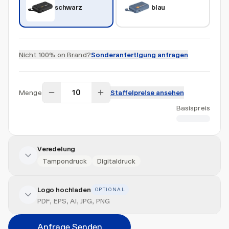
schwarz
blau
Nicht 100% on Brand?
Sonderanfertigung anfragen
Menge
Staffelpreise ansehen
Basispreis
CHF 41.20
Veredelung
Tampondruck
Digitaldruck
Logo hochladen
OPTIONAL
Veredelung hinzufügen
PDF, EPS, AI, JPG, PNG
Position
Anfrage Senden