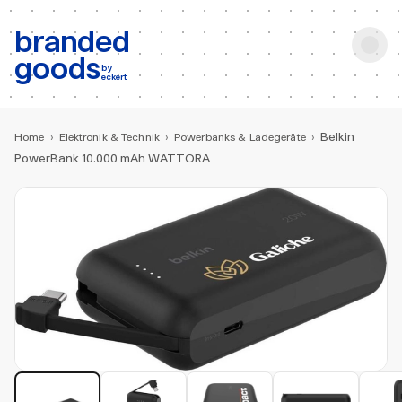
b:
Produktsuche
branded
goods
by
eckert
Belkin
Home
›
Elektronik & Technik
›
Powerbanks & Ladegeräte
›
PowerBank 10.000 mAh WATTORA