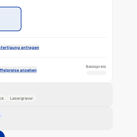
fertigung anfragen
Basispreis
ffelpreise ansehen
CHF 16.81
ck
Lasergravur
L