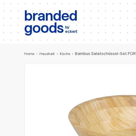
b:
Produktsuche
branded
goods
by
eckert
Bambus Salatschüssel-Set FO
Home
›
Haushalt
›
Küche
›