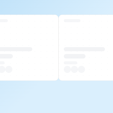
 Stock
Swiss Stock
uktname Beispiel
Produktname Beispiel
 00.00
CHF 00.00
tück
Pro Stück