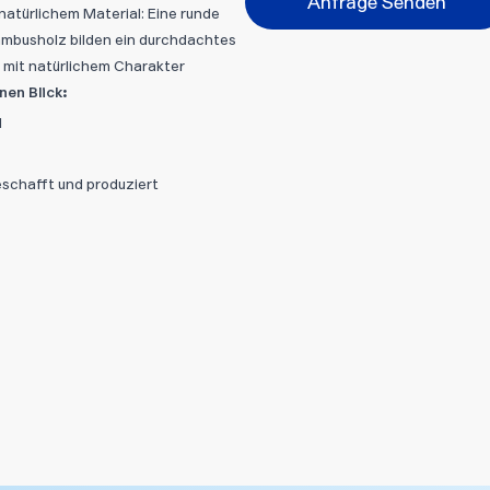
Anfrage Senden
atürlichem Material: Eine runde
Bitte wählen...
ambusholz bilden ein durchdachtes
 mit natürlichem Charakter
Abbrechen
inen Blick:
Datei hi
l
chafft und produziert