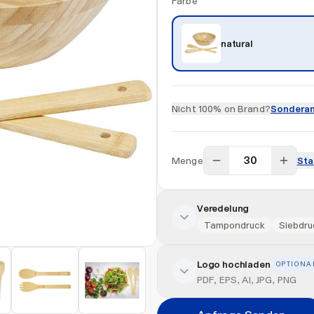
Farbe
natural
Nicht 100% on Brand?
Sonderan
Menge
Sta
Veredelung
Tampondruck
Siebdru
Logo hochladen
OPTIONA
Veredelung hinzufügen
PDF, EPS, AI, JPG, PNG
Position