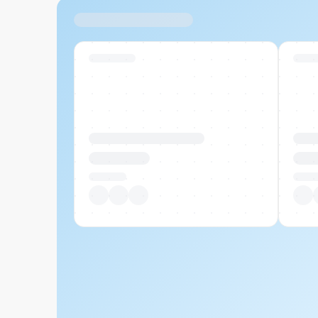
Ähnliche Produkte
Swiss Stock
Swiss
Produktname Beispiel
Prod
CHF 00.00
CHF
Pro Stück
Pro S