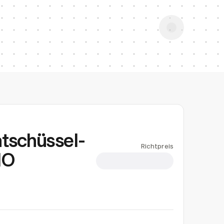
tschüssel-
Richtpreis
NO
CHF 16.81