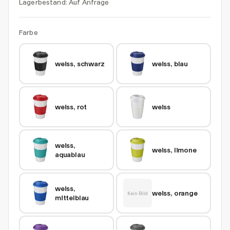
Lagerbestand:
Auf Anfrage
Farbe
weiss, schwarz
weiss, blau
weiss, rot
weiss
weiss, 
weiss, limone
aquablau
weiss, 
weiss, orange
Kein Bild
mittelblau