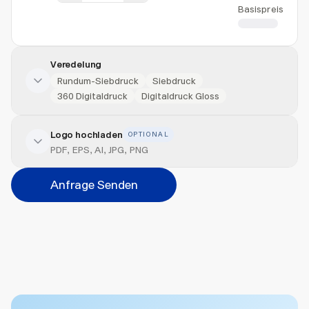
Basispreis
CHF 6.66
Veredelung
Rundum-Siebdruck
Siebdruck
360 Digitaldruck
Digitaldruck Gloss
Logo hochladen
OPTIONAL
Veredelung hinzufügen
PDF, EPS, AI, JPG, PNG
Position
Anfrage Senden
Bitte wählen...
Abbrechen
Hinzufügen
Datei hierher ziehen oder
durchsuchen
Max. 20MB pro Datei