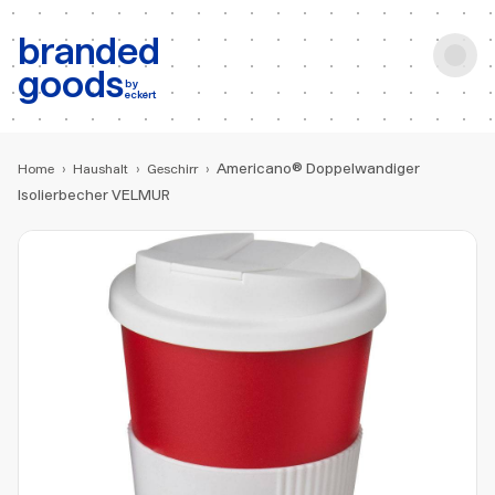
b:
Produktsuche
branded
goods
by
eckert
Americano® Doppelwandiger
Home
›
Haushalt
›
Geschirr
›
Isolierbecher VELMUR