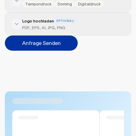
Tampondruck
Doming
Digitaldruck
Logo hochladen
OPTIONAL
Veredelung hinzufügen
PDF, EPS, AI, JPG, PNG
Position
Anfrage Senden
Bitte wählen...
Abbrechen
Hinzufügen
Datei hierher ziehen oder
durchsuchen
Max. 20MB pro Datei
Ähnliche Produkte
Swiss Stock
Swiss Stock