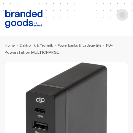
b:
Produktsuche
branded
goods
by
eckert
PD-
Home
›
Elektronik & Technik
›
Powerbanks & Ladegeräte
›
Powerstation MULTICHARGE