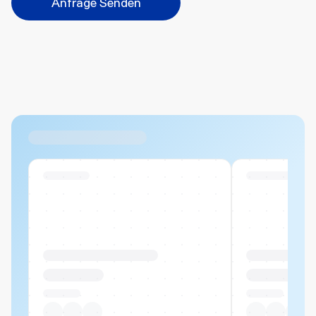
Anfrage Senden
Abbrechen
Hinzufügen
Datei hierher ziehen oder
durchsuchen
Max. 20MB pro Datei
Ähnliche Produkte
Swiss Stock
Swiss Stock
Produktname Beispiel
Produktname 
CHF 00.00
CHF 00.00
Pro Stück
Pro Stück