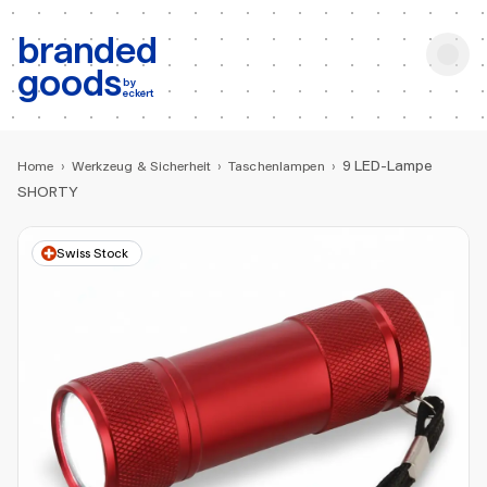
b:
Produktsuche
branded
goods
by
eckert
9 LED-Lampe
Home
›
Werkzeug & Sicherheit
›
Taschenlampen
›
SHORTY
Swiss Stock