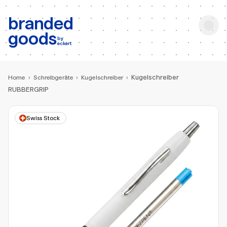
b:
Produktsuche
branded
goods
by
eckert
Kugelschreiber
Home
›
Schreibgeräte
›
Kugelschreiber
›
RUBBERGRIP
Swiss Stock