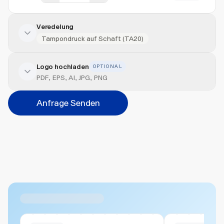
Veredelung
Tampondruck auf Schaft (TA20)
Logo hochladen
OPTIONAL
Veredelung hinzufügen
PDF, EPS, AI, JPG, PNG
Veredelungsart
Anfrage Senden
Abbrechen
Hinzufügen
Datei hierher ziehen oder
durchsuchen
Max. 20MB pro Datei
Ähnliche Produkte