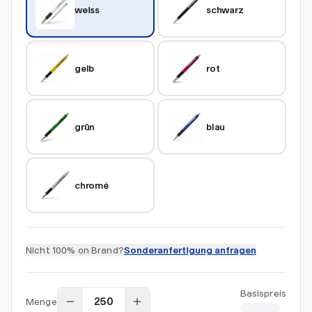
weiss
schwarz
gelb
rot
grün
blau
chromé
Nicht 100% on Brand?
Sonderanfertigung anfragen
Basispreis
Menge
CHF 1.20