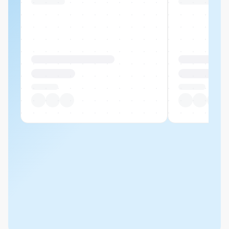
Swiss Stock
Swiss Stock
Produktname Beispiel
Produktname 
CHF 00.00
CHF 00.00
Pro Stück
Pro Stück