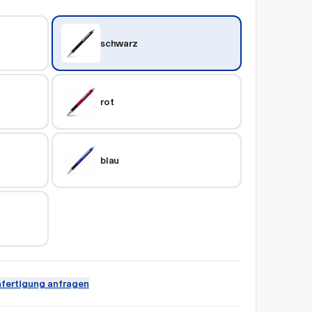
schwarz
rot
blau
fertigung anfragen