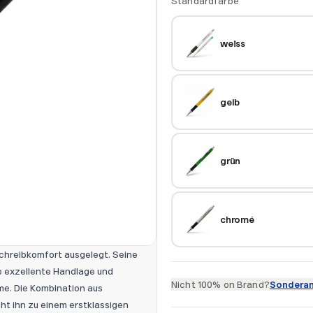
Standardfarbe
weiss
gelb
grün
chromé
chreibkomfort ausgelegt. Seine
e exzellente Handlage und
Nicht 100% on Brand?
Sonderan
me. Die Kombination aus
t ihn zu einem erstklassigen