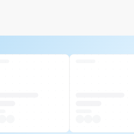
 Stock
Swiss Stock
uktname Beispiel
Produktname Beispiel
 00.00
CHF 00.00
tück
Pro Stück