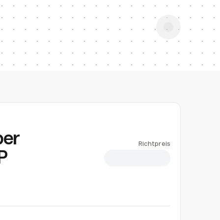
ber
Richtpreis
P
CHF 1.20