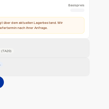
Basispreis
CHF 1.20
t über dem aktuellen Lagerbestand. Wir
efertermin nach Ihrer Anfrage.
 (TA20)
L
Hinzufügen
erher ziehen oder
durchsuchen
Max. 20MB pro Datei