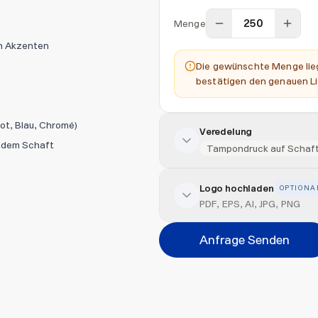
Menge
n Akzenten
Die gewünschte Menge lieg
bestätigen den genauen Li
ot, Blau, Chromé)
Veredelung
f dem Schaft
Tampondruck auf Schaft
Logo hochladen
OPTIONA
Veredelung hinzufügen
PDF, EPS, AI, JPG, PNG
Veredelungsart
Anfrage Senden
Abbrechen
Datei hi