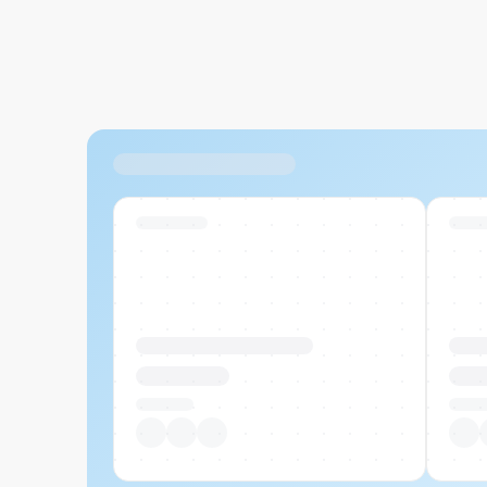
Ähnliche Produkte
Swiss Stock
Swiss
Produktname Beispiel
Prod
CHF 00.00
CHF
Pro Stück
Pro S