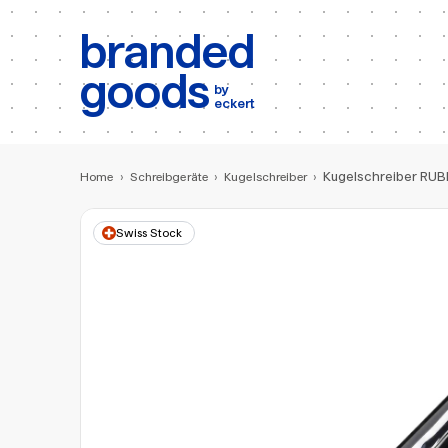
b:
Produktsuche
branded
goods
by
eckert
Kugelschreiber RU
Home
›
Schreibgeräte
›
Kugelschreiber
›
Swiss Stock