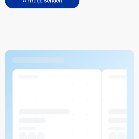
Anfrage Senden
Abbrechen
Hinzufügen
Datei hierher ziehen oder
durchsuchen
Max. 20MB pro Datei
Ähnliche Produkte
Swiss Stock
Swiss Stock
Produktname Beispiel
Produktname 
CHF 00.00
CHF 00.00
Pro Stück
Pro Stück