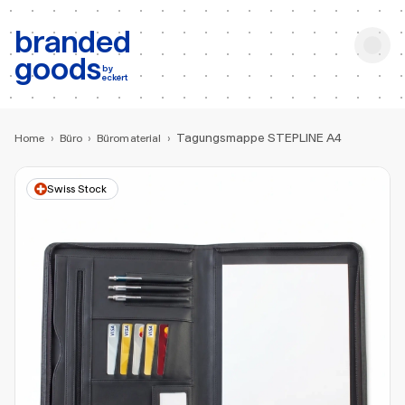
b:
Produktsuche
branded
goods
by
eckert
Tagungsmappe STEPLINE A4
Home
›
Büro
›
Büromaterial
›
Swiss Stock