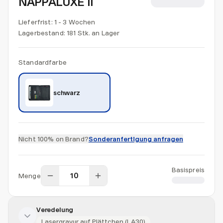
NAPPALUXE II
CHF 65.00
Lieferfrist: 1 - 3 Wochen
Lagerbestand:
181 Stk. an Lager
Standardfarbe
schwarz
Nicht 100% on Brand?
Sonderanfertigung anfragen
Basispreis
Menge
CHF 65.00
Veredelung
Lasergravur auf Plättchen (LA30)