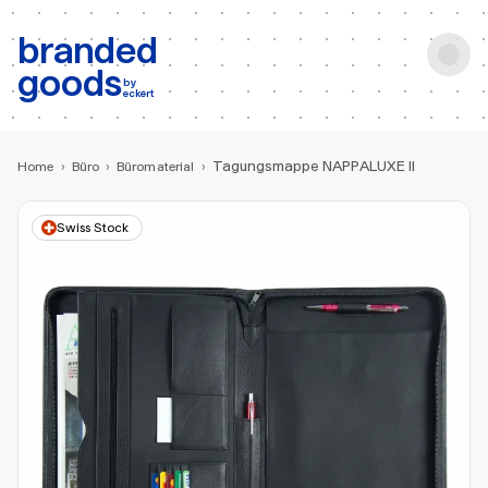
b:
Produktsuche
branded
goods
by
eckert
Tagungsmappe NAPPALUXE II
Home
›
Büro
›
Büromaterial
›
Swiss Stock