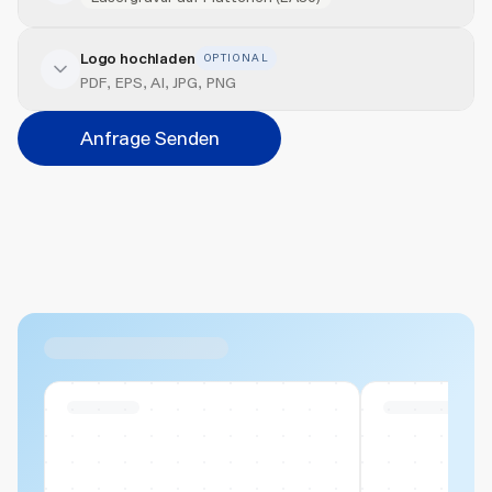
Logo hochladen
OPTIONAL
Veredelung hinzufügen
PDF, EPS, AI, JPG, PNG
Veredelungsart
Anfrage Senden
Abbrechen
Hinzufügen
Datei hierher ziehen oder
durchsuchen
Max. 20MB pro Datei
Ähnliche Produkte
Swiss Stock
Swiss Stock